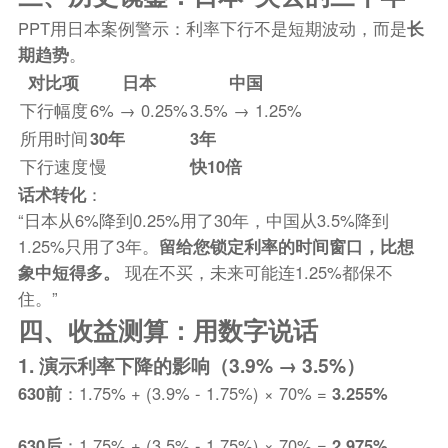
PPT用日本案例警示：利率下行不是短期波动，而是
长
期趋势
。
对比项
日本
中国
下行幅度
6% → 0.25%
3.5% → 1.25%
所用时间
30年
3年
下行速度
慢
快10倍
话术转化
：
“日本从6%降到0.25%用了30年，中国从3.5%降到
1.25%只用了3年。
留给您锁定利率的时间窗口，比想
象中短得多。
现在不买，未来可能连1.25%都保不
住。”
四、收益测算：用数字说话
1. 演示利率下降的影响（3.9% → 3.5%）
630前
：1.75% + (3.9% - 1.75%) × 70% =
3.255%
630后
：1.75% + (3.5% - 1.75%) × 70% =
2.975%