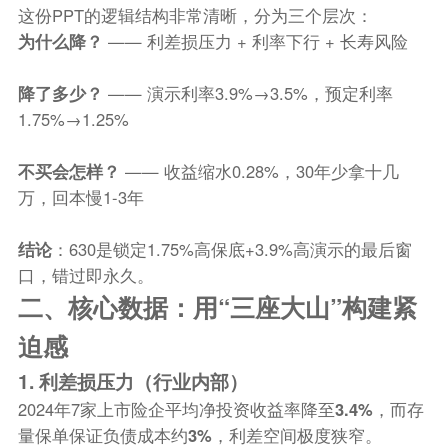
这份PPT的逻辑结构非常清晰，分为三个层次：
为什么降？
—— 利差损压力 + 利率下行 + 长寿风险
降了多少？
—— 演示利率3.9%→3.5%，预定利率
1.75%→1.25%
不买会怎样？
—— 收益缩水0.28%，30年少拿十几
万，回本慢1-3年
结论
：630是锁定1.75%高保底+3.9%高演示的最后窗
口，错过即永久。
二、核心数据：用“三座大山”构建紧
迫感
1. 利差损压力（行业内部）
2024年7家上市险企平均净投资收益率降至
3.4%
，而存
量保单保证负债成本约
3%
，利差空间极度狭窄。