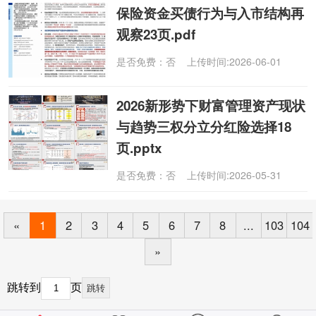
保险资金买债行为与入市结构再
观察23页.pdf
是否免费：否 上传时间:2026-06-01
2026新形势下财富管理资产现状
与趋势三权分立分红险选择18
页.pptx
是否免费：否 上传时间:2026-05-31
«
1
2
3
4
5
6
7
8
...
103
104
»
跳转到
页
跳转