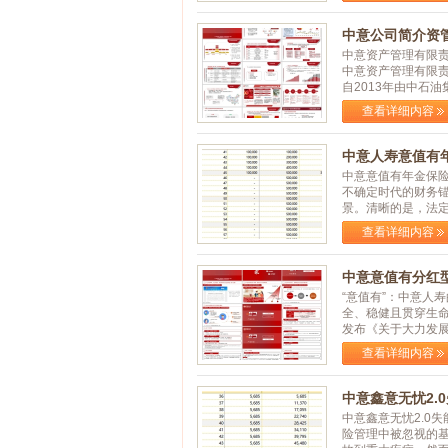
中意公司简介资管
中意资产管理有限
中意资产管理有限责
自2013年由中石油集
查看详细内容
中意人寿意值有年
中意意值有年金保
不确定时代的财务
景。清晰的是，法定退
查看详细内容
中意意值有分红型
“意值有”：中意人
全、稳健且贯穿生命
发布《关于大力发展商
查看详细内容
中意鑫意无忧2.
中意鑫意无忧2.0
险管理中被忽视的