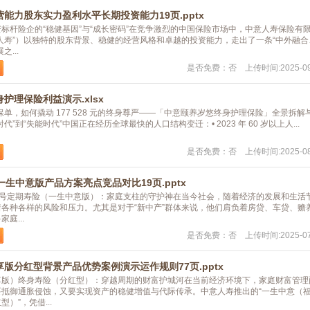
能力股东实力盈利水平长期投资能力19页.pptx
标杆险企的“稳健基因”与“成长密码”在竞争激烈的中国保险市场中，中意人寿保险有
人寿”）以独特的股东背景、稳健的经营风格和卓越的投资能力，走出了一条“中外融合
...
是否免费：否 上传时间:2025-09
护理保险利益演示.xlsx
/年的保单，如何撬动 177 528 元的终身尊严——「中意颐养岁悠终身护理保险」全景拆解
”到“失能时代”中国正在经历全球最快的人口结构变迁：• 2023 年 60 岁以上人...
是否免费：否 上传时间:2025-08
一生中意版产品方案亮点竞品对比19页.pptx
0 号定期寿险（一生中意版）：家庭支柱的守护神在当今社会，随着经济的发展和生活
各种各样的风险和压力。尤其是对于“新中产”群体来说，他们肩负着房贷、车贷、赡
庭...
是否免费：否 上传时间:2025-07
版分红型背景产品优势案例演示运作规则77页.pptx
享版）终身寿险（分红型）：穿越周期的财富护城河在当前经济环境下，家庭财富管理
要抵御通胀侵蚀，又要实现资产的稳健增值与代际传承。中意人寿推出的“一生中意（
）”，凭借...