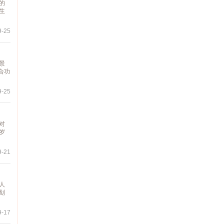
的
生
-25
景
合功
-25
对
岁
-21
人
划
-17