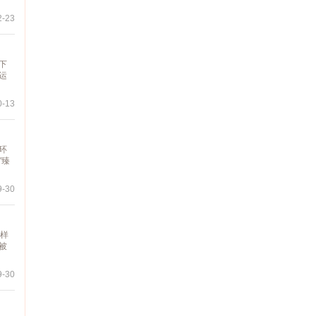
-23
下
运
-13
环
"臻
-30
各样
被
-30