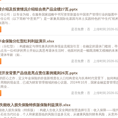
介绍及投资情况介绍组合类产品业绩27页.pptx
责任公司：以专业为锚，在服务国家战略中书写资管新篇在中国资产管理行业的版图中
任公司（以下简称“中意资产”）是一家兼具国际化基因与本土实践特色的“中生代”机
团与...
是否免费：否 上传时间:2026-02
金保险分红型红利利益演示.xlsx
险（分红型）：构建确定与弹性兼具的终身现金流规划引言：在确定的退休门槛前，寻
锚点当一位40岁的男士开始认真思考退休生活时，他面对的是一幅既清晰又模糊的未
休年龄（如...
是否免费：否 上传时间:2026-02
开发背景产品信息亮点责任案例规则26页.pptx
寿的匠心之作，定义年金保险的价值新维度在人口结构变化与长寿时代背景下，如何构
周期的现金流，已成为财富管理领域的核心议题。2024年10月，国家金融监督管理
业...
是否免费：否 上传时间:2026-02
0失能收入损失保险特疾版保险利益演示.xlsx
失能收入损失保险（特疾版）：构建人生收入安全网的智慧选择引言：收入保障——现
基石在当代社会，个人和家庭面临的风险日益多元化，从健康风险到财务风险，从意外