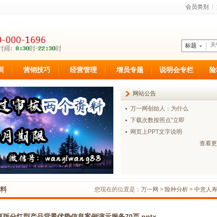
会员类别
标题
训
营销技巧
经营管理
增员专题
说明会专栏
险
网站公告
万一网创始人：为什么
下载次数按照点“立即
网页上PPT文字说明
查看更
料
您现在的位置是：
万一网
>
险种分析
>
中意人
版分红型产品背景优势信息案例演示服务70页.pptx