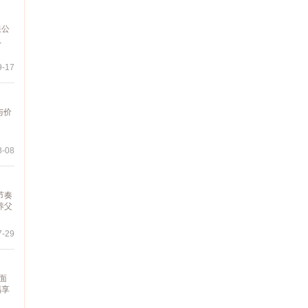
限公
、
-17
与价
-08
节奏
养父
-29
面
福享