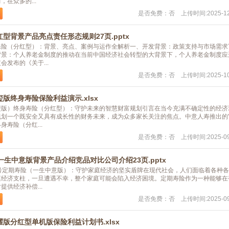
在众多的...
是否免费：否 上传时间:2025-12
型背景产品亮点责任形态规则27页.pptx
保险（分红型）：背景、亮点、案例与运作全解析一、开发背景：政策支持与市场需求
背景：个人养老金制度的推动在当前中国经济社会转型的大背景下，个人养老金制度应
发布的《关于...
是否免费：否 上传时间:2025-10
版终身寿险保险利益演示.xlsx
玺版）终身寿险（分红型）：守护未来的智慧财富规划引言在当今充满不确定性的经济
规划一个既安全又具有成长性的财务未来，成为众多家长关注的焦点。中意人寿推出的
寿险（分红...
是否免费：否 上传时间:2025-09
一生中意版背景产品介绍竞品对比公司介绍23页.pptx
1号定期寿险（一生中意版）：守护家庭经济的坚实盾牌在现代社会，人们面临着各种
庭经济支柱，一旦遭遇不幸，整个家庭可能会陷入经济困境。定期寿险作为一种能够在
供经济补偿...
是否免费：否 上传时间:2025-09
版分红型单机版保险利益计划书.xlsx