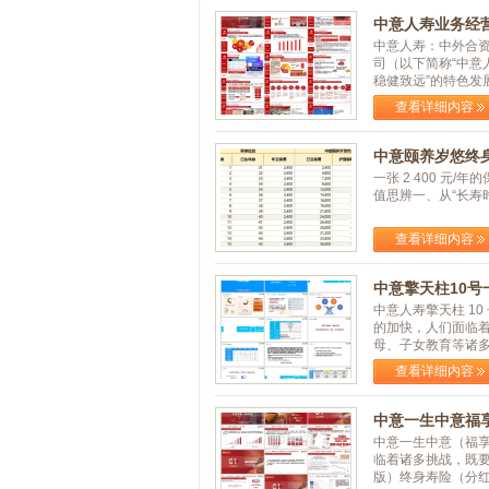
中意人寿业务经营
中意人寿：中外合资
司（以下简称“中意
稳健致远”的特色发展之
查看详细内容
中意颐养岁悠终身
一张 2 400 元
值思辨一、从“长寿时代
查看详细内容
中意擎天柱10号
中意人寿擎天柱 1
的加快，人们面临着
母、子女教育等诸多家
查看详细内容
中意一生中意福享
中意一生中意（福
临着诸多挑战，既
版）终身寿险（分红型