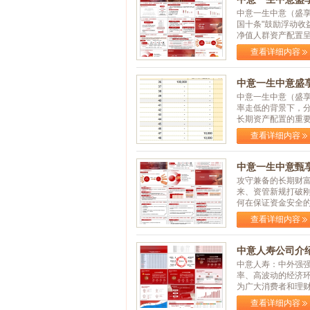
中意一生中意（盛
国十条"鼓励浮动收
净值人群资产配置呈现"
查看详细内容
中意一生中意盛享
中意一生中意（盛
率走低的背景下，分
长期资产配置的重要选
查看详细内容
中意一生中意甄享
攻守兼备的长期财
来、资管新规打破刚
何在保证资金安全的前
查看详细内容
中意人寿公司介绍
中意人寿：中外强
率、高波动的经济
为广大消费者和理财规
查看详细内容