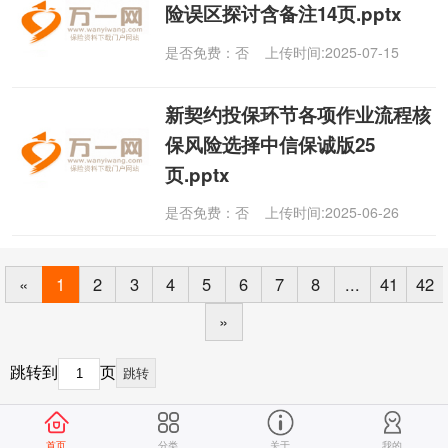
险误区探讨含备注14页.pptx
是否免费：否 上传时间:2025-07-15
新契约投保环节各项作业流程核
保风险选择中信保诚版25
页.pptx
是否免费：否 上传时间:2025-06-26
«
1
2
3
4
5
6
7
8
...
41
42
»
跳转到
页
跳转
首页
分类
关于
我的