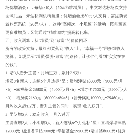
场优增酒会），每场≥
人（
为准增员）。中支对达标场次支持
10
50%
面试礼品，未达标则机构自担；优增酒会按
元
人支持，需提前设
60
/
置购票系统（
元
人）。这种“高频次、小规模”的活动，既能覆盖
20
/
更多准增员，又能通过“精准邀约”提高转化率。
五、收入测算：从
“增员”到“致富”的价值闭环
所有的政策支持，最终都要落到
“收入”上。“幸福一号”用多组收入
测算，直观展示“增员
晋升
致富”的路径，让伙伴们看到“实实在在
-
-
的钱”。
增
人晋升主管：月均过万，累计
万
1.
3
7.5
+
增员
名新人，连续
个月达标
星：爆增津贴
元（
元
月
3
6
*
18000
3000
/
×
）
幸福基金
元（
元
月×
）
增才奖
元（
元
人
6
+
28800
4800
/
6
+
7500
2500
/
×
）
增员奖
元（
×
×
）
晋升奖励
元
元。
3
+
2160
6000C
6%
6
+
10000
=75460
月均收入超
万，晋升主管的同时，实现“收入跃升”。
1.2
团队增
人：稳定收入，月入过万
2.
5
主管直增
人，小组增
人，新人连续
个月达标
星：直增爆增津贴
2
3
6
*
元
组爆增津贴
元
幸福基金
元
增才奖
元
优秀
12000
+
9000
+
19200
+
8000
+