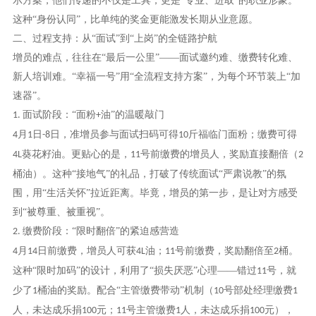
示方案，他们传递的不仅是工具，更是“专业、进取”的职业形象。
这种“身份认同”，比单纯的奖金更能激发长期从业意愿。
二、过程支持：从
“面试”到“上岗”的全链路护航
增员的难点，往往在
“最后一公里”——面试邀约难、缴费转化难、
新人培训难。“幸福一号”用“全流程支持方案”，为每个环节装上“加
速器”。
面试阶段：“面粉
油”的温暖敲门
1.
+
月
日
日，准增员参与面试扫码可得
斤福临门面粉；缴费可得
4
1
-8
10
葵花籽油。更贴心的是，
号前缴费的增员人，奖励直接翻倍（
4L
11
2
桶油）。这种“接地气”的礼品，打破了传统面试“严肃说教”的氛
围，用“生活关怀”拉近距离。毕竟，增员的第一步，是让对方感受
到“被尊重、被重视”。
缴费阶段：“限时翻倍”的紧迫感营造
2.
月
日前缴费，增员人可获
油；
号前缴费，奖励翻倍至
桶。
4
14
4L
11
2
这种“限时加码”的设计，利用了“损失厌恶”心理——错过
号，就
11
少了
桶油的奖励。配合“主管缴费带动”机制（
号部处经理缴费
1
10
1
人，未达成乐捐
元；
号主管缴费
人，未达成乐捐
元），
100
11
1
100