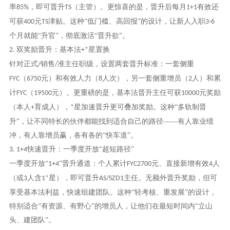
率
，即可晋升
（主管）。更惊喜的是，晋升后每月
有效还
85%
TS
1+1
可获
元
津贴。这种“低门槛、高回报”的设计，让新人入职
400
TS
3-6
个月就能“升官”，彻底激活“晋升欲”。
双奖励晋升：基本法
星置换
2.
+*
针对正式
销售
准主任职级，设置两套晋升标准：一套侧重
/
/
（
元）和有效人力（
人次），另一套侧重增员（
人）和累
FYC
6750
8
2
计
（
元）。更重磅的是，基本法晋升主任可获
元奖励
FYC
19500
10000
（本人
育成人），
星加速晋升更可叠加奖励。这种“多轨制晋
+
*
升”，让不同特长的伙伴都能找到适合自己的路径——有人靠业绩
冲，有人靠增员赢，各有各的“快车道”。
快速晋升：一季度开放“超短路径”
3. 1+4
一季度开放
“
”晋升通道：个人累计
元、直接新增有效
人
1+4
FYC2700
4
（或
人含
星），即可晋升
主任。无额外晋升奖励，但可
3
1*
AS/SZD1
享受基本法利益，快速组建团队。这种“轻考核、重发展”的设计，
特别适合“有资源、有野心”的增员人，让他们在最短时间内“立山
头、建团队”。