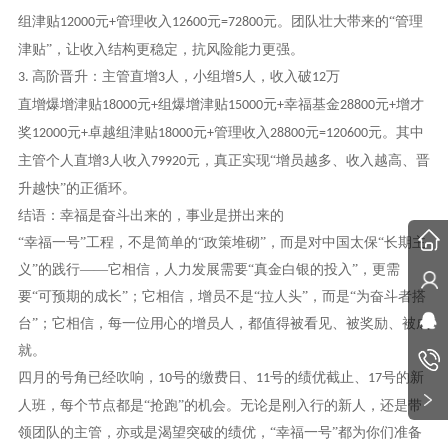
组津贴
元
管理收入
元
元。团队壮大带来的“管理
12000
+
12600
=72800
津贴”，让收入结构更稳定，抗风险能力更强。
高阶晋升：主管直增
人，小组增
人，收入破
万
3.
3
5
12
直增爆增津贴
元
组爆增津贴
元
幸福基金
元
增才
18000
+
15000
+
28800
+
奖
元
卓越组津贴
元
管理收入
元
元。其中
12000
+
18000
+
28800
=120600
主管个人直增
人收入
元，真正实现“增员越多、收入越高、晋
3
79920
升越快”的正循环。
结语：幸福是奋斗出来的，事业是拼出来的
“幸福一号”工程，不是简单的“政策堆砌”，而是对中国太保“长期主
义”的践行——它相信，人力发展需要“真金白银的投入”，更需
要“可预期的成长”；它相信，增员不是“拉人头”，而是“为奋斗者搭
台”；它相信，每一位用心的增员人，都值得被看见、被奖励、被成
就。
四月的号角已经吹响，
号的缴费日、
号的绩优截止、
号的新
10
11
17
人班，每个节点都是“抢跑”的机会。无论是刚入行的新人，还是带
领团队的主管，亦或是渴望突破的绩优，“幸福一号”都为你们准备