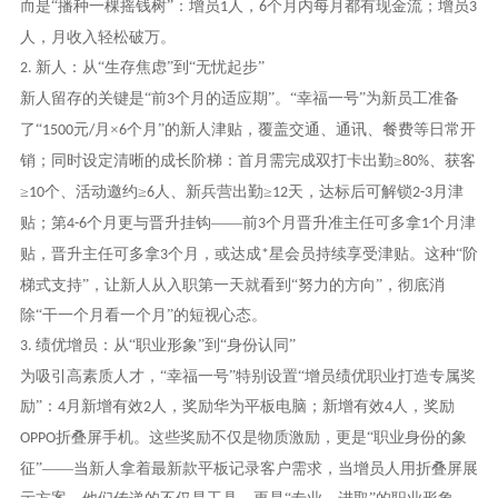
而是“播种一棵摇钱树”：增员
人，
个月内每月都有现金流；增员
1
6
3
人，月收入轻松破万。
新人：从“生存焦虑”到“无忧起步”
2.
新人留存的关键是
“前
个月的适应期”。“幸福一号”为新员工准备
3
了“
元
月×
个月”的新人津贴，覆盖交通、通讯、餐费等日常开
1500
/
6
销；同时设定清晰的成长阶梯：首月需完成双打卡出勤≥
、获客
80%
≥
个、活动邀约≥
人、新兵营出勤≥
天，达标后可解锁
月津
10
6
12
2-3
贴；第
个月更与晋升挂钩——前
个月晋升准主任可多拿
个月津
4-6
3
1
贴，晋升主任可多拿
个月，或达成
星会员持续享受津贴。这种“阶
3
*
梯式支持”，让新人从入职第一天就看到“努力的方向”，彻底消
除“干一个月看一个月”的短视心态。
绩优增员：从“职业形象”到“身份认同”
3.
为吸引高素质人才，
“幸福一号”特别设置“增员绩优职业打造专属奖
励”：
月新增有效
人，奖励华为平板电脑；新增有效
人，奖励
4
2
4
折叠屏手机。这些奖励不仅是物质激励，更是“职业身份的象
OPPO
征”——当新人拿着最新款平板记录客户需求，当增员人用折叠屏展