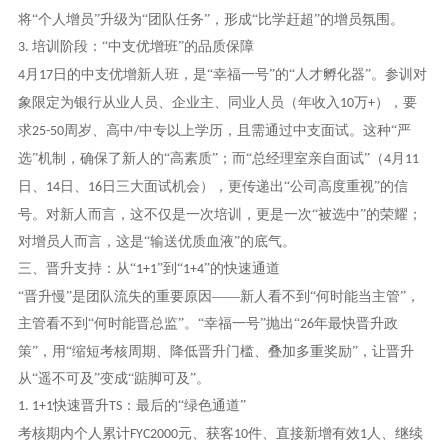
将“个人增员”升级为“团队任务”，形成“比学赶超”的增员氛围。
培训阶段：“中支优增班”的品质保障
3.
月
日的中支优增新人班，是“幸福一号”的“人才孵化器”。参训对
4
17
象限定为银行从业人员、企业主、同业人员（年收入
万
），要
10
+
求
周岁、高中
中专以上学历，且需通过中支面试。这种“严
25-50
/
选”机制，确保了新人的“高素质”；而“总经理室亲自面试”（
月
4
11
日、
日、
日三大面试机会），更传递出“公司高度重视”的信
14
16
号。对新人而言，这不仅是一次培训，更是一次“被选中”的荣耀；
对增员人而言，这是“输送优质血液”的底气。
三、晋升支持：从
“
”到“
”的快速通道
1+1
1+4
“晋升慢”是团队流失的重要原因——新人看不到“何时能当主管”，
主管看不到“何时能晋总监”。“幸福一号”抛出“
年最快晋升政
26
策”，用“缩短考核周期、降低晋升门槛、叠加多重奖励”，让晋升
从“遥不可及”变成“踮脚可及”。
快速晋升
：最后的“绿色通道”
1. 1+1
TS
考核期内个人累计
元、获客
件、直接新增有效
人、继续
FYC2000
10
1