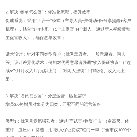
解决“签单怎么促”：标准化流程，提升效率
2.
促成系统：采用“四合一”模式（主导人员
关键动作
分享提醒
客户
+
+
+
梳理），结合“
体系”（
个主促官
个新人，通过新人举绩带动
1+N
1
+N
主促官收入），确保签单效果；
话术设计：针对不同类型客户（优秀意愿者、一般意愿者、闲人
等）设计差异化话术，例如对优秀意愿者强调“收入保证协议”（“连
续
个月月收入
万元以上”），对闲人强调“工作轻松、收入无上
6
1
限”。
解决“增员怎么留”：分层运营，匹配需求
3.
增员
将增员对象分为四类，匹配不同的运营策略：
3.0
类型
：优秀且意愿强烈者：通过“面试官
物资打击”（身高尺、体
1
+
重秤、血压计）筛选，用“收入保证协议”临门一脚（“全市仅
个
1000