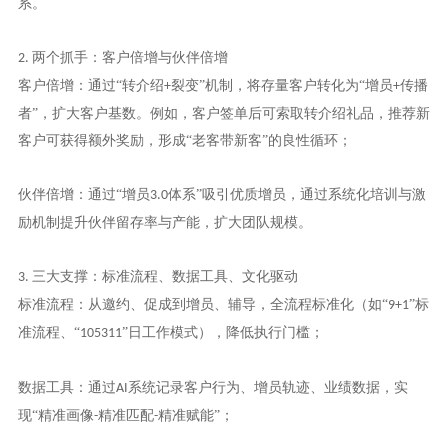
系。
两个抓手：客户倍增与伙伴倍增
2.
客户倍增：通过“转介绍
裂变”机制，将存量客户转化为“增员
传播
+
+
者”，扩大客户基数。例如，客户签单后可索取转介绍礼品，推荐新
客户可获得额外奖励，形成“老客带新客”的良性循环；
伙伴倍增：通过“增员
体系”吸引优质增员，通过系统化培训与激
3.0
励机制提升伙伴留存率与产能，扩大团队规模。
三大支撑：标准流程、数据工具、文化驱动
3.
标准流程：从邀约、促成到增员、辅导，全流程标准化（如“
”标
9+1
准流程、“
”日工作模式），降低执行门槛；
105311
数据工具：通过
系统记录客户行为、增员轨迹、业绩数据，实
AI
现“精准画像
精准匹配
精准赋能”；
-
-