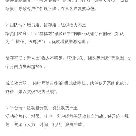
信任成本攀升：部分从业者的“急功近利”行为（如夸大收益、隐瞒
条款）导致客户信任度下降，存量客户复购率低。
团队端：增员难、留存难，组织活力不足
2.
增员门槛高：年轻群体对“保险销售”的职业认知存在偏差（如认
为“门槛低、没尊严”），优质增员来源枯竭；
留存率低：新人因“收入不稳定、培训缺失、团队氛围差”等原因，
3
个月内流失率超
；
70%
成长动力弱：传统“师傅带徒弟”模式效率低，伙伴缺乏系统化成长
路径，难以突破“销售瓶颈”。
平台端：活动量分散，资源浪费严重
3.
活动碎片化：增员、签单、客户经营等活动各自为战，缺乏统一规
划，资源（人力、时间、礼品）浪费严重；