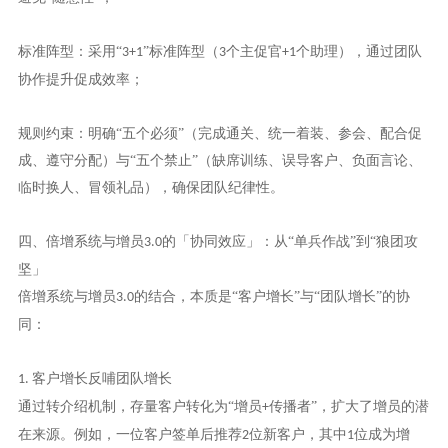
标准阵型：采用“
”标准阵型（
个主促官
个助理），通过团队
3+1
3
+1
协作提升促成效率；
规则约束：明确“五个必须”（完成通关、统一着装、参会、配合促
成、遵守分配）与“五个禁止”（缺席训练、误导客户、负面言论、
临时换人、冒领礼品），确保团队纪律性。
四、倍增系统与增员
的「协同效应」：从“单兵作战”到“狼团攻
3.0
坚」
倍增系统与增员
的结合，本质是“客户增长”与“团队增长”的协
3.0
同：
客户增长反哺团队增长
1.
通过转介绍机制，存量客户转化为
“增员
传播者”，扩大了增员的潜
+
在来源。例如，一位客户签单后推荐
位新客户，其中
位成为增
2
1