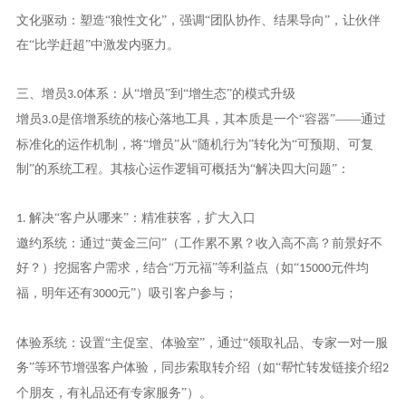
文化驱动：塑造“狼性文化”，强调“团队协作、结果导向”，让伙伴
在“比学赶超”中激发内驱力。
三、增员
体系：从“增员”到“增生态”的模式升级
3.0
增员
是倍增系统的核心落地工具，其本质是一个“容器”——通过
3.0
标准化的运作机制，将“增员”从“随机行为”转化为“可预期、可复
制”的系统工程。其核心运作逻辑可概括为“解决四大问题”：
解决“客户从哪来”：精准获客，扩大入口
1.
邀约系统：通过“黄金三问”（工作累不累？收入高不高？前景好不
好？）挖掘客户需求，结合“万元福”等利益点（如“
元件均
15000
福，明年还有
元”）吸引客户参与；
3000
体验系统：设置“主促室、体验室”，通过“领取礼品、专家一对一服
务”等环节增强客户体验，同步索取转介绍（如“帮忙转发链接介绍
2
个朋友，有礼品还有专家服务”）。