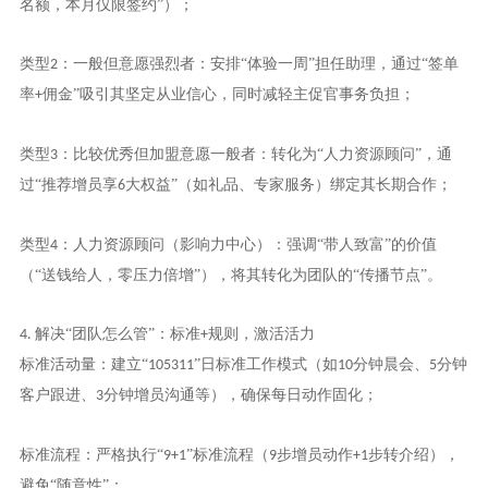
名额，本月仅限签约”）；
类型
：一般但意愿强烈者：安排“体验一周”担任助理，通过“签单
2
率
佣金”吸引其坚定从业信心，同时减轻主促官事务负担；
+
类型
：比较优秀但加盟意愿一般者：转化为“人力资源顾问”，通
3
过“推荐增员享
大权益”（如礼品、专家服务）绑定其长期合作；
6
类型
：人力资源顾问（影响力中心）：强调“带人致富”的价值
4
（“送钱给人，零压力倍增”），将其转化为团队的“传播节点”。
解决“团队怎么管”：标准
规则，激活活力
4.
+
标准活动量：建立“
”日标准工作模式（如
分钟晨会、
分钟
105311
10
5
客户跟进、
分钟增员沟通等），确保每日动作固化；
3
标准流程：严格执行“
”标准流程（
步增员动作
步转介绍），
9+1
9
+1
避免“随意性”；