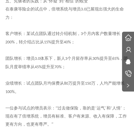
五、先驱者的实践：从“怀疑”到“相信”的蜕变
在泰康等险企的试点中，倍增系统与增员
已展现出强大的生命
3.0
力：
客户增长：某试点团队通过转介绍机制，
个月内客户数量增长
3
，转介绍占比从
提升至
；
200%
15%
40%
团队增长：增员
体系下，新人
个月留存率从
提升至
，团
3.0
3
30%
65%
队月度举绩率从
提升至
；
45%
70%
业绩增长：试点团队月均保费从
万提升至
万，人均产能增长
80
150
。
100%
一位参与试点的增员表示：
“过去做保险，靠的是‘运气’和‘人情’；
现在有了倍增系统，增员有标准、客户有来源、收入有保障，工作
更有方向，也更有尊严。”