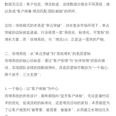
数据无沉淀：客户信息、增员轨迹、业绩数据分散在不同系统，难
以形成“客户画像
增员匹配
团队赋能”的闭环。
-
-
总结：传统模式的本质是“单点突破”，但在复杂市场环境下，单点
突破的边际效益递减。行业亟需一套“系统化、标准化、可复制”的
增长方案，而「倍增系统」与「增员
」正是这一需求的产物。
3.0
二、倍增系统：从“单点突破”到“系统增长”的底层逻辑
倍增系统的核心目标是：
通过“客户倍增”与“伙伴倍增”的双向驱
动，实现团队业绩的指数级增长。其底层逻辑可概括为“一个核心、
两个抓手、三大支撑”：
一个核心：以“客户体验”为中心
1.
倍增系统的所有设计，最终都指向
“提升客户体验”。无论是邀约话
术的优化、促成流程的标准化，还是增员活动的策划，本质都是为
了让客户感受到“被尊重、被需要、被服务”，从而建立长期信任关