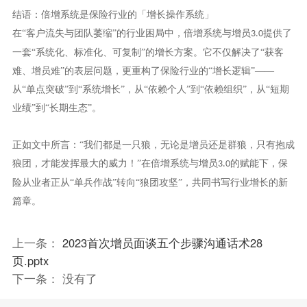
结语：倍增系统是保险行业的「增长操作系统」
在
“客户流失与团队萎缩”的行业困局中，倍增系统与增员
提供了
3.0
一套“系统化、标准化、可复制”的增长方案。它不仅解决了“获客
难、增员难”的表层问题，更重构了保险行业的“增长逻辑”——
从“单点突破”到“系统增长”，从“依赖个人”到“依赖组织”，从“短期
业绩”到“长期生态”。
正如文中所言：
“我们都是一只狼，无论是增员还是群狼，只有抱成
狼团，才能发挥最大的威力！”在倍增系统与增员
的赋能下，保
3.0
险从业者正从“单兵作战”转向“狼团攻坚”，共同书写行业增长的新
篇章。
上一条：
2023首次增员面谈五个步骤沟通话术28
页.pptx
下一条： 没有了