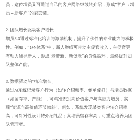
员，这位增员又可通过自己的客户网络继续转介绍，形成“客户→增
员→新客户”的裂变链。
团队增长驱动客户增长
2.
增员
通过标准化培训与激励机制，提升了伙伴的专业能力与积极
3.0
性。例如，“
体系”中，新人举绩可带动主促官收入，主促官更
1+N
有动力辅导新人，形成“老带新、新促老”的良性循环，最终提升团
队整体产能。
数据驱动的“精准增长」
3.
通过
系统记录客户行为（如转介绍频率、签单偏好）与增员数据
AI
（如留存率、产能），可精准识别高价值客户与高潜力增员，实
现“资源向高价值环节倾斜”。例如，系统发现某类客户转介绍率
高，可针对性设计转介绍礼品；某增员留存率高，可重点培养为团
队管理者。