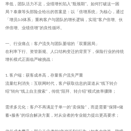
率低，团队活力不足，业绩增长陷入“瓶颈期”。如何打破这一困
局？泰康等头部险企给出的答案是：以「倍增系统」为核心，通过
「增员
体系」重构客户与团队的增长逻辑，实现“客户倍增、伙
3.0
伴倍增、业绩倍增”的良性循环。
一、行业痛点：客户流失与团队萎缩的「双重困局」
在利率下行、资管新规、人口结构变迁的背景下，保险行业的传统
增长模式正面临严峻挑战：
客户端：获客成本高，存量客户流失严重
1.
流量红利消失：互联网时代，客户获取信息的渠道从“线下转介
绍”转向“线上自主搜索”，传统“陌拜、转介绍”模式效率骤降；
需求多元化：客户不再满足于单一的“卖保险”，而是需要“保障
储
+
蓄
服务”的综合解决方案，对从业者的专业能力提出更高要求；
+