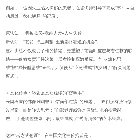
例如，一位因失业陷入抑郁的患者，在咨询师引导下完成
“事件→自
动思维→替代解释”的记录：
原认知：
“我被裁员
我能力差
人生失败”；
=
=
新认知：
“裁员
行业调整
重新选择赛道的机会”。
=
=
这种训练不仅改变了他的情绪，更重塑了前额叶皮层与杏仁核的联
结
——前者负责理性决策，后者控制应激反应。当“灾难化思
维”被“成长型思维”替代，大脑便从“应激模式”切换到了“解决问题
模式”。
文化传承：转念是文明延续的“密码本”
3.
云冈石窟的佛像雕刻曾面临
“面部过瘦”的难题，工匠们没有强行修
改局部，而是转念思考：“面部过瘦或许是肩臂过肥的视觉误
差。”于是调整整体比例，最终成就了“秀骨清像”的艺术经典。
这种
“转念式创新”，在中国文化中俯拾皆是：