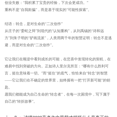
创业失败：
“我积累了宝贵的经验，下次会更成功。”
重构不是
“自我欺骗”，而是基于现实的“可能性探索”。
结语：转念，是对生命的
“二次创作”
从庄子的
“委蛇之辩”到现代的“认知重构”，从刘禹锡的“诗和远
方”到朱子明的“驴画流派”，人类用两千年的智慧证明：转念不是逃
避，而是对生命的“二次创作”。
它让我们在顺逆中看到成长的可能，在悲喜中发现转化的契机，在
难易中找到突破的方向。正如诗人里尔克所言：
“哪有什么胜利可
言，挺住意味着一切。”而“挺住”的底气，恰恰来自“转念”的智慧
——它让我们在不确定的世界里，始终握有一把“打开新可能”的钥
匙。
愿我们都能成为自己生命的
“转念者”，在每一次困境中，写下属于
自己的“转折故事”。