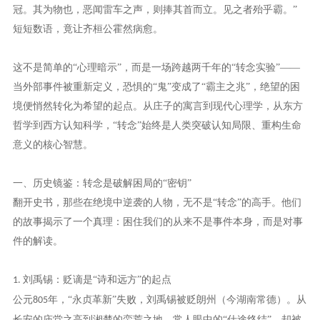
冠。其为物也，恶闻雷车之声，则捧其首而立。见之者殆乎霸。”
短短数语，竟让齐桓公霍然病愈。
这不是简单的
“心理暗示”，而是一场跨越两千年的“转念实验”——
当外部事件被重新定义，恐惧的“鬼”变成了“霸主之兆”，绝望的困
境便悄然转化为希望的起点。从庄子的寓言到现代心理学，从东方
哲学到西方认知科学，“转念”始终是人类突破认知局限、重构生命
意义的核心智慧。
一、历史镜鉴：转念是破解困局的
“密钥”
翻开史书，那些在绝境中逆袭的人物，无不是
“转念”的高手。他们
的故事揭示了一个真理：困住我们的从来不是事件本身，而是对事
件的解读。
刘禹锡：贬谪是“诗和远方”的起点
1.
公元
年，“永贞革新”失败，刘禹锡被贬朗州（今湖南常德）。从
805
长安的庙堂之高到湘楚的蛮荒之地，常人眼中的“仕途终结”，却被