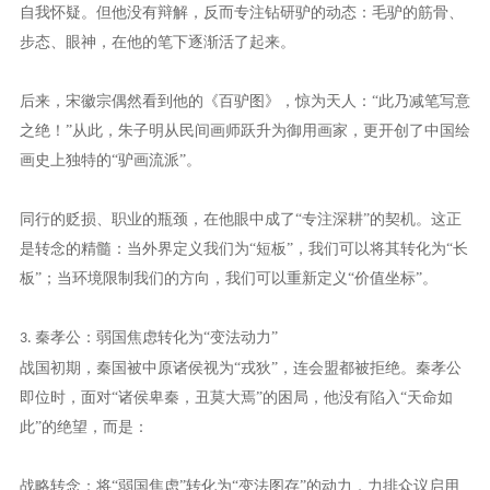
自我怀疑。但他没有辩解，反而专注钻研驴的动态：毛驴的筋骨、
步态、眼神，在他的笔下逐渐活了起来。
后来，宋徽宗偶然看到他的《百驴图》，惊为天人：
“此乃减笔写意
之绝！”从此，朱子明从民间画师跃升为御用画家，更开创了中国绘
画史上独特的“驴画流派”。
同行的贬损、职业的瓶颈，在他眼中成了
“专注深耕”的契机。这正
是转念的精髓：当外界定义我们为“短板”，我们可以将其转化为“长
板”；当环境限制我们的方向，我们可以重新定义“价值坐标”。
秦孝公：弱国焦虑转化为“变法动力”
3.
战国初期，秦国被中原诸侯视为
“戎狄”，连会盟都被拒绝。秦孝公
即位时，面对“诸侯卑秦，丑莫大焉”的困局，他没有陷入“天命如
此”的绝望，而是：
战略转念：将“弱国焦虑”转化为“变法图存”的动力，力排众议启用