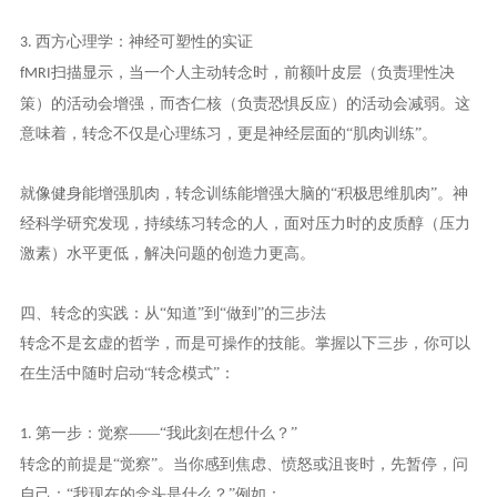
西方心理学：神经可塑性的实证
3.
扫描显示，当一个人主动转念时，前额叶皮层（负责理性决
fMRI
策）的活动会增强，而杏仁核（负责恐惧反应）的活动会减弱。这
意味着，转念不仅是心理练习，更是神经层面的“肌肉训练”。
就像健身能增强肌肉，转念训练能增强大脑的
“积极思维肌肉”。神
经科学研究发现，持续练习转念的人，面对压力时的皮质醇（压力
激素）水平更低，解决问题的创造力更高。
四、转念的实践：从
“知道”到“做到”的三步法
转念不是玄虚的哲学，而是可操作的技能。掌握以下三步，你可以
在生活中随时启动
“转念模式”：
第一步：觉察——“我此刻在想什么？”
1.
转念的前提是
“觉察”。当你感到焦虑、愤怒或沮丧时，先暂停，问
自己：“我现在的念头是什么？”例如：