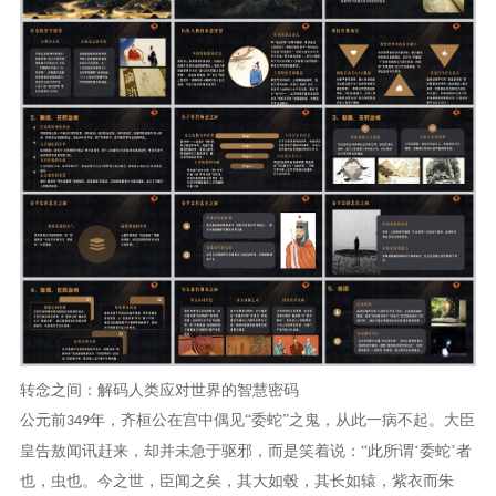
转念之间：解码人类应对世界的智慧密码
公元前
年，齐桓公在宫中偶见“委蛇”之鬼，从此一病不起。大臣
349
皇告敖闻讯赶来，却并未急于驱邪，而是笑着说：“此所谓‘委蛇’者
也，虫也。今之世，臣闻之矣，其大如毂，其长如辕，紫衣而朱