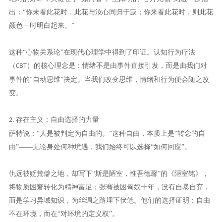
出：“你未看此花时，此花与汝心同归于寂；你来看此花时，则此花
颜色一时明白起来。”
这种
“心物关系论”在现代心理学中得到了印证。认知行为疗法
（
）的核心理念是：情绪不是由事件直接引发，而是由我们对
CBT
事件的“自动思维”决定。当我们改变思维，情绪和行为便会随之改
变。
存在主义：自由选择的力量
2.
萨特说：
“人是被判定为自由的。”这种自由，本质上是“转念的自
由”——无论身处何种境遇，我们始终可以选择“如何回应”。
仇远被贬荒僻之地，却写下
“斯是陋室，惟吾德馨”的《陋室铭》，
将物质困窘转化为精神富足；张骞被困匈奴十年，没有自暴自弃，
而是学习异域知识，为丝绸之路埋下伏笔。他们的选择证明：自由
不在环境，而在“对环境的定义权”。