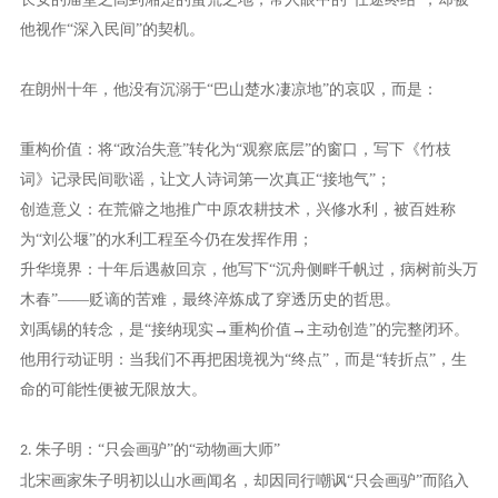
他视作“深入民间”的契机。
在朗州十年，他没有沉溺于
“巴山楚水凄凉地”的哀叹，而是：
重构价值：将“政治失意”转化为“观察底层”的窗口，写下《竹枝
词》记录民间歌谣，让文人诗词第一次真正“接地气”；
创造意义：在荒僻之地推广中原农耕技术，兴修水利，被百姓称
为“刘公堰”的水利工程至今仍在发挥作用；
升华境界：十年后遇赦回京，他写下“沉舟侧畔千帆过，病树前头万
木春”——贬谪的苦难，最终淬炼成了穿透历史的哲思。
刘禹锡的转念，是
“接纳现实→重构价值→主动创造”的完整闭环。
他用行动证明：当我们不再把困境视为“终点”，而是“转折点”，生
命的可能性便被无限放大。
朱子明：“只会画驴”的“动物画大师”
2.
北宋画家朱子明初以山水画闻名，却因同行嘲讽
“只会画驴”而陷入