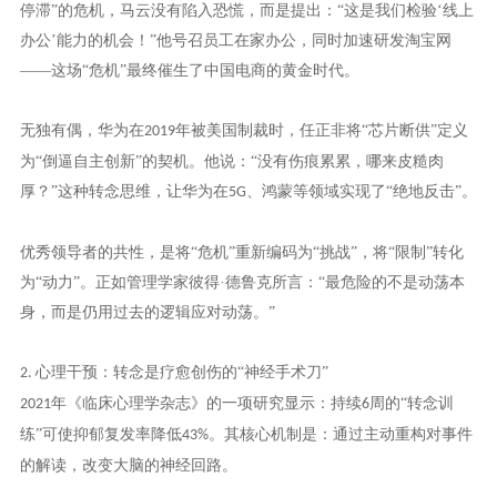
停滞”的危机，马云没有陷入恐慌，而是提出：“这是我们检验‘线上
办公’能力的机会！”他号召员工在家办公，同时加速研发淘宝网
——这场“危机”最终催生了中国电商的黄金时代。
无独有偶，华为在
年被美国制裁时，任正非将“芯片断供”定义
2019
为“倒逼自主创新”的契机。他说：“没有伤痕累累，哪来皮糙肉
厚？”这种转念思维，让华为在
、鸿蒙等领域实现了“绝地反击”。
5G
优秀领导者的共性，是将
“危机”重新编码为“挑战”，将“限制”转化
为“动力”。正如管理学家彼得·德鲁克所言：“最危险的不是动荡本
身，而是仍用过去的逻辑应对动荡。”
心理干预：转念是疗愈创伤的“神经手术刀”
2.
年《临床心理学杂志》的一项研究显示：持续
周的“转念训
2021
6
练”可使抑郁复发率降低
。其核心机制是：通过主动重构对事件
43%
的解读，改变大脑的神经回路。