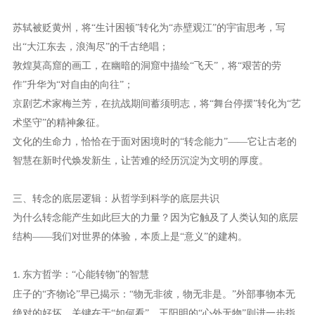
苏轼被贬黄州，将
“生计困顿”转化为“赤壁观江”的宇宙思考，写
出“大江东去，浪淘尽”的千古绝唱；
敦煌莫高窟的画工，在幽暗的洞窟中描绘
“飞天”，将“艰苦的劳
作”升华为“对自由的向往”；
京剧艺术家梅兰芳，在抗战期间蓄须明志，将
“舞台停摆”转化为“艺
术坚守”的精神象征。
文化的生命力，恰恰在于面对困境时的
“转念能力”——它让古老的
智慧在新时代焕发新生，让苦难的经历沉淀为文明的厚度。
三、转念的底层逻辑：从哲学到科学的底层共识
为什么转念能产生如此巨大的力量？因为它触及了人类认知的底层
结构
——我们对世界的体验，本质上是“意义”的建构。
东方哲学：“心能转物”的智慧
1.
庄子的
“齐物论”早已揭示：“物无非彼，物无非是。”外部事物本无
绝对的好坏，关键在于“如何看”。王阳明的“心外无物”则进一步指