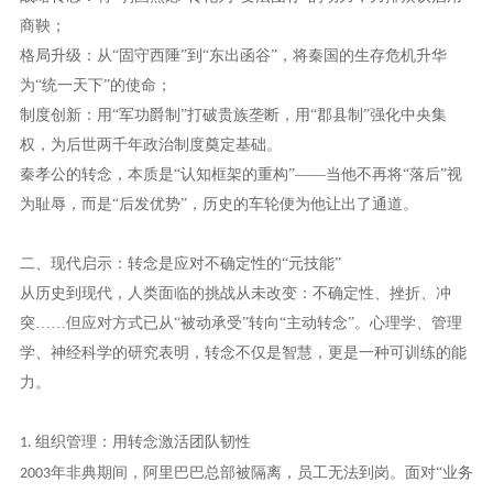
商鞅；
格局升级：从“固守西陲”到“东出函谷”，将秦国的生存危机升华
为“统一天下”的使命；
制度创新：用“军功爵制”打破贵族垄断，用“郡县制”强化中央集
权，为后世两千年政治制度奠定基础。
秦孝公的转念，本质是
“认知框架的重构”——当他不再将“落后”视
为耻辱，而是“后发优势”，历史的车轮便为他让出了通道。
二、现代启示：转念是应对不确定性的
“元技能”
从历史到现代，人类面临的挑战从未改变：不确定性、挫折、冲
突
……但应对方式已从“被动承受”转向“主动转念”。心理学、管理
学、神经科学的研究表明，转念不仅是智慧，更是一种可训练的能
力。
组织管理：用转念激活团队韧性
1.
年非典期间，阿里巴巴总部被隔离，员工无法到岗。面对“业务
2003