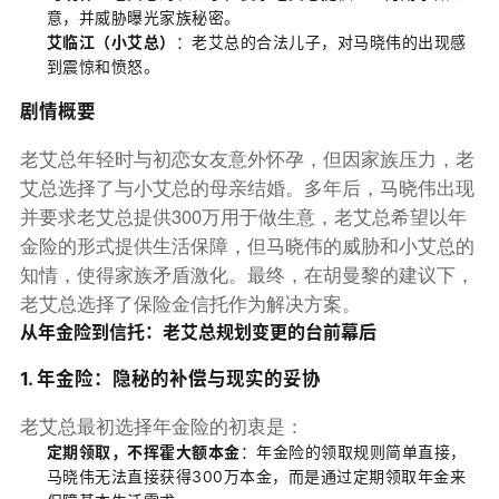
意，并威胁曝光家族秘密。
艾临江（小艾总）
：老艾总的合法儿子，对马晓伟的出现感
到震惊和愤怒。
剧情概要
老艾总年轻时与初恋女友意外怀孕，但因家族压力，老
艾总选择了与小艾总的母亲结婚。多年后，马晓伟出现
并要求老艾总提供300万用于做生意，老艾总希望以年
金险的形式提供生活保障，但马晓伟的威胁和小艾总的
知情，使得家族矛盾激化。最终，在胡曼黎的建议下，
老艾总选择了保险金信托作为解决方案。
从年金险到信托：老艾总规划变更的台前幕后
1. 年金险：隐秘的补偿与现实的妥协
老艾总最初选择年金险的初衷是：
定期领取，不挥霍大额本金
：年金险的领取规则简单直接，
马晓伟无法直接获得300万本金，而是通过定期领取年金来