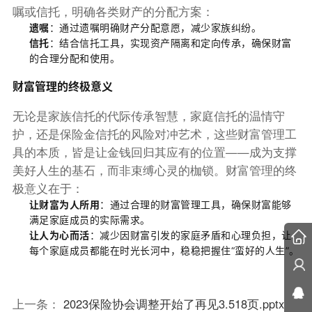
嘱或信托，明确各类财产的分配方案：
遗嘱
：通过遗嘱明确财产分配意愿，减少家族纠纷。
信托
：结合信托工具，实现资产隔离和定向传承，确保财富
的合理分配和使用。
财富管理的终极意义
无论是家族信托的代际传承智慧，家庭信托的温情守
护，还是保险金信托的风险对冲艺术，这些财富管理工
具的本质，皆是让金钱回归其应有的位置——成为支撑
美好人生的基石，而非束缚心灵的枷锁。财富管理的终
极意义在于：
让财富为人所用
：通过合理的财富管理工具，确保财富能够
满足家庭成员的实际需求。
让人为心而活
：减少因财富引发的家庭矛盾和心理负担，让
每个家庭成员都能在时光长河中，稳稳把握住“蛮好的人生”。
上一条：
2023保险协会调整开始了再见3.518页.pptx