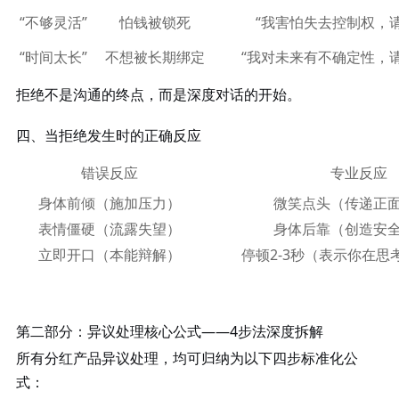
“不够灵活”
怕钱被锁死
“我害怕失去控制权，
“时间太长”
不想被长期绑定
“我对未来有不确定性，
拒绝不是沟通的终点，而是深度对话的开始。
四、当拒绝发生时的正确反应
错误反应
专业反应
身体前倾（施加压力）
微笑点头（传递正
表情僵硬（流露失望）
身体后靠（创造安
立即开口（本能辩解）
停顿
2-3秒（表示你在思
第二部分：异议处理核心公式
——4步法深度拆解
所有分红产品异议处理，均可归纳为以下四步标准化公
式：