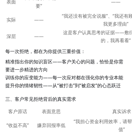
表面
——
要”
“我还没有被完全说服”、“我还有
实际
——
我更多理由”
这是客户认真思考的证据
——敷
深层
——
的，我再看看”
每一次拒绝，都在为你提供三重价值：
精准指出你的知识盲区
——客户关心的问题，恰恰是你需
要进一步精进的方向
训练你的应变能力
——每一次应对都在强化你的专业本能
提升你的情绪韧性
——从“被打击”到“被启发”的心态跃迁
三、客户常见拒绝背后的真实需求
客户原话
表面意思
真实诉求
“我担心资金利用效率，请
“收益不高”
嫌弃回报率低
值”