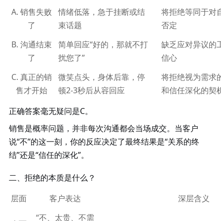
A. 销售失败
情绪低落，急于挂断或结
将拒绝等同于对
了
束话题
否定
B. 沟通结束
简单回应
“好的，那就不打
缺乏应对异议的
了
扰您了”
信心
C. 真正的销
微笑点头，身体后靠，停
将拒绝视为需求
售才开始
顿
2-3秒后从容回应
和信任深化的契
正确答案毫无疑问是
C。
销售是概率问题，并非每次沟通都会当场成交。当客户
说
“不”的这一刻，你的反应决定了最终结果是“关系的终
结”还是“信任的深化”。
二、拒绝的本质是什么？
层面
客户表达
深层含义
“不、太贵、不需