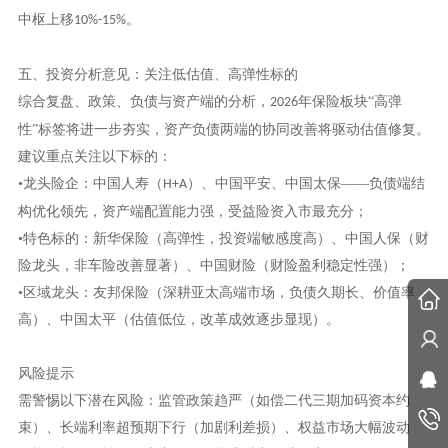
中枢上移
。
10%-15%
五、投资分析意见：关注低估值、高弹性标的
综合复盘、政策、负债与资产端的分析，
年保险板块“高弹
2026
性”标签将进一步夯实，资产负债两端的协同改善将驱动估值修复。
建议重点关注以下标的：
•龙头险企：中国人寿（
）、中国平安、中国太保——负债端结
H+A
构优化领先，资产端配置能力强，受益险资入市最充分；
•特色标的：新华保险（高弹性，投资端敏感度高）、中国人保（财
险龙头，非车险改善显著）、中国财险（财险盈利稳定性强）；
•区域龙头：友邦保险（深耕亚太高端市场，负债久期长、价值率
高）、中国太平（估值低位，改革成效逐步显现）。
风险提示
需警惕以下潜在风险：监管政策趋严（如偿二代三期加码资本约
束）、长端利率超预期下行（加剧利差损）、权益市场大幅波动