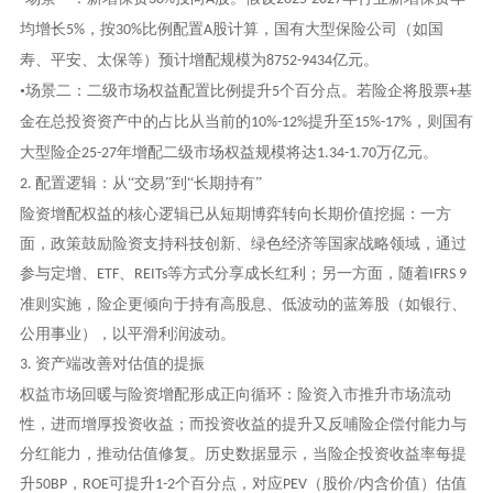
均增长
，按
比例配置
股计算，国有大型保险公司（如国
5%
30%
A
寿、平安、太保等）预计增配规模为
亿元。
8752-9434
•场景二：二级市场权益配置比例提升
个百分点。若险企将股票
基
5
+
金在总投资资产中的占比从当前的
提升至
，则国有
10%-12%
15%-17%
大型险企
年增配二级市场权益规模将达
万亿元。
25-27
1.34-1.70
配置逻辑：从“交易”到“长期持有”
2.
险资增配权益的核心逻辑已从短期博弈转向长期价值挖掘：一方
面，政策鼓励险资支持科技创新、绿色经济等国家战略领域，通过
参与定增、
、
等方式分享成长红利；另一方面，随着
ETF
REITs
IFRS 9
准则实施，险企更倾向于持有高股息、低波动的蓝筹股（如银行、
公用事业），以平滑利润波动。
资产端改善对估值的提振
3.
权益市场回暖与险资增配形成正向循环：险资入市推升市场流动
性，进而增厚投资收益；而投资收益的提升又反哺险企偿付能力与
分红能力，推动估值修复。历史数据显示，当险企投资收益率每提
升
，
可提升
个百分点，对应
（股价
内含价值）估值
50BP
ROE
1-2
PEV
/