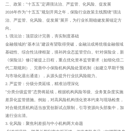
二、政策：
“十五五”定调强法治、严监管、化风险、促发展
年作为“十五五”规划开局之年，保险行业政策主线围绕“强法
2026
治、严监管、化风险、促发展”展开，为行业长期稳健发展锚定方
向。
强法治：顶层设计完善，夯实制度基础
1.
金融领域的
“基本法”建设有望取得突破，金融法或将统领金融领域
基础性、综合性法律框架，填补跨业态监管空白。针对保险业，新
《保险法》修订被提上日程，重点优化资本监管要求（如细化偿二
代二期规则）、完善中小保险机构风险处置机制（如建立早期干预
与市场化退出通道），从源头提升行业抗风险能力。
严监管：分级分类延续，精准治理深化
2.
“分类分级监管”态势将延续，根据机构风险等级、业务复杂度实施
差异化监管措施。例如，对高风险机构强化资本约束与现场检查，
对合规优质机构适当放宽创新试点限制，引导资源向头部集中，加
速行业出清。
化风险：聚焦利差损与中小机构两大命题
3.