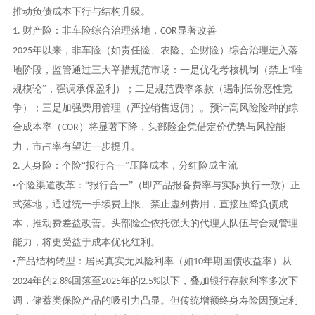
推动负债成本下行与结构升级。
财产险：非车险综合治理落地，
显著改善
1.
COR
年以来，非车险（如责任险、农险、企财险）综合治理进入落
2025
地阶段，监管通过三大举措规范市场：一是优化考核机制（禁止“唯
规模论”，强调承保盈利）；二是规范费率条款（遏制低价恶性竞
争）；三是加强费用管理（严控销售返佣）。预计高风险险种的综
合成本率（
）将显著下降，头部险企凭借定价优势与风控能
COR
力，市占率有望进一步提升。
人身险：个险“报行合一”压降成本，分红险成主流
2.
•个险渠道改革：“报行合一”（即产品报备费率与实际执行一致）正
式落地，通过统一手续费上限、禁止虚列费用，直接压降负债成
本，推动费差益改善。头部险企依托强大的代理人队伍与合规管理
能力，将更受益于成本优化红利。
•产品结构转型：居民真实无风险利率（如
年期国债收益率）从
10
年的
回落至
年的
以下，叠加银行存款利率多次下
2024
2.8%
2025
2.5%
调，储蓄类保险产品的吸引力凸显。但传统增额终身寿险因预定利