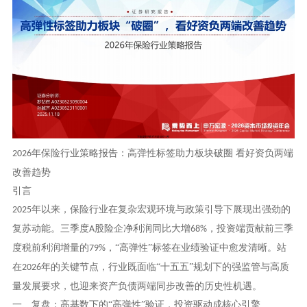
年保险行业策略报告：高弹性标签助力板块破圈 看好资负两端
2026
改善趋势
引言
年以来，保险行业在复杂宏观环境与政策引导下展现出强劲的
2025
复苏动能。三季度
股险企净利润同比大增
，投资端贡献前三季
A
68%
度税前利润增量的
，“高弹性”标签在业绩验证中愈发清晰。站
79%
在
年的关键节点，行业既面临“十五五”规划下的强监管与高质
2026
量发展要求，也迎来资产负债两端同步改善的历史性机遇。
一、复盘：高基数下的
“高弹性”验证，投资驱动成核心引擎