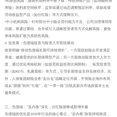
•利差损风险：随着长期利率中枢下移，传统寿险产品（如增额终身
寿险）的利差空间收窄，监管或通过动态调整预定利率、鼓励发展
浮动收益型产品（如分红险）等方式缓释压力。
•中小机构风险：针对部分中小险企偿付能力不足、公司治理薄弱等
问题，将通过重组、合并或引入战略投资者等方式化解风险，避免
单体风险扩散为系统性风险。
促发展：负债端提质与险资入市双轮驱动
4.
政策明确
“推动负债端长期可持续增长”，一方面鼓励险企开发满足
养老、健康需求的长期保障型产品；另一方面推动险资加大入市力
度，通过优化考核机制（如放宽权益投资比例限制）、拓宽投资范
围（如
、私募股权）等方式，引导长期资金支持实体经济。此
REITs
外，人保集团财险业务“走出去”战略定位升级，中资险企海外布局
或从“跟随”转向“引领”，在“一带一路”沿线及新兴市场探索本土化
服务模式。
三、负债端：
“反内卷”深化，分红险接棒成新增长极
负债端的优化是
年行业的核心看点，“反内卷”政策持续推进，
2026