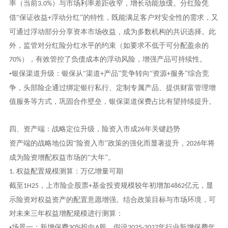
率（当前
）与市场利率差距收窄，增长动能放缓。分红险凭
3.0%
借“保证收益
浮动分红”的特性，既能满足客户对安全性的需求，又
+
可通过浮动部分分享资本市场收益，成为多数机构的共识选择。此
外，监管对分红险分红水平的约束（如要求不低于可分配盈余的
），有效管控了负债成本的浮动风险，增强产品可持续性。
70%
•银保渠道升级：银保从“渠道
产品”竞争转向“资源
服务”综合竞
+
+
争，头部险企通过绑定银行私行、定制专属产品、提供财富管理增
值服务等方式，巩固合作壁垒，银保渠道保费占比有望持续提升。
四、资产端：战略定位升级，险资入市成
年关键趋势
26
资产端的战略地位因
“险资入市”政策的强化而显著提升，
年将
2026
成为险资增配权益市场的“大年”。
权益配置规模测算：万亿增量可期
1.
截至
，上市险企股票
基金投资规模较年初增加
亿元，显
1H25
+
4862
示险资对权益资产的配置意愿增强。结合政策目标与市场环境，可
对未来三年权益增配规模进行测算：
•场景一：新增保费
投向
股。假设
年行业新增保费年
30%
A
2025-2027