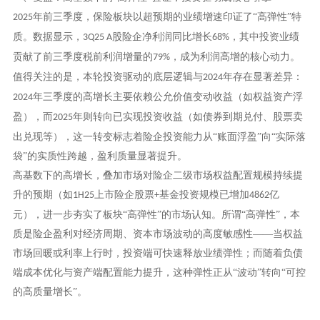
年前三季度，保险板块以超预期的业绩增速印证了“高弹性”特
2025
质。数据显示，
股险企净利润同比增长
，其中投资业绩
3Q25 A
68%
贡献了前三季度税前利润增量的
，成为利润高增的核心动力。
79%
值得关注的是，本轮投资驱动的底层逻辑与
年存在显著差异：
2024
年三季度的高增长主要依赖公允价值变动收益（如权益资产浮
2024
盈），而
年则转向已实现投资收益（如债券到期兑付、股票卖
2025
出兑现等），这一转变标志着险企投资能力从“账面浮盈”向“实际落
袋”的实质性跨越，盈利质量显著提升。
高基数下的高增长，叠加市场对险企二级市场权益配置规模持续提
升的预期（如
上市险企股票
基金投资规模已增加
亿
1H25
+
4862
元），进一步夯实了板块“高弹性”的市场认知。所谓“高弹性”，本
质是险企盈利对经济周期、资本市场波动的高度敏感性——当权益
市场回暖或利率上行时，投资端可快速释放业绩弹性；而随着负债
端成本优化与资产端配置能力提升，这种弹性正从“波动”转向“可控
的高质量增长”。