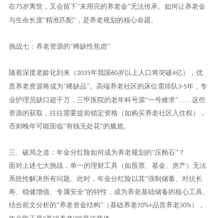
在
岁离世，又会留下“未用完的养老金”无法传承。如何让养老金
75
与生命长度“精准匹配”，是养老规划的核心命题。
挑战七：养老资源的“稀缺性焦虑”
随着深度老龄化到来（
年我国
岁以上人口将突破
亿），优
2035
60
4
质养老资源将成为“稀缺品”。高端养老社区的床位需排队
年，专
3-5
业护理员缺口超千万，三甲医院的老年科号源“一号难求”……这些
资源的获取，往往需要提前锁定资格（如购买养老社区入住权），
否则晚年可能面临“有钱无处花”的尴尬。
三、破局之道：年金分红险如何成为养老规划的
“压舱石”？
面对上述七大挑战，单一的理财工具（如股票、基金、房产）无法
系统性解决所有问题。此时，
年金分红险以其“强制储蓄、对抗长
寿、稳健增值、专属安全”的特性，成为养老基础储备的核心工具。
结合前文分析的“养老资金结构”（基础养老
品质养老
），
70%+
30%