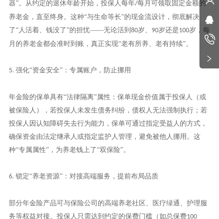
器”。从约定的退休年龄开始，投保人每年
每月可领取固定金额的
/
养老金，直至终身。这种“与生命等长”的现金流设计，彻底解决
了“人活着、钱没了”的担忧——无论活到
岁、
岁还是
岁，每
80
90
100
月的养老金都会准时到账，真正实现“老有所养、老有持续”。
强化“资金安全”：专属账户，防止挪用
5.
年金险的保单具有
“法律隔离”属性：保单现金价值属于投保人（或
被保险人），若投保人未发生债务纠纷，债权人无法强制执行；若
投保人因认知障碍失去行为能力，保单可通过指定受益人的方式，
确保资金由法定继承人或指定监护人管理，避免被他人挪用。这
种“专属属性”，为养老钱上了“双保险”。
锁定“养老资源”：对接高端服务，提前布局品质
6.
部分年金险产品可与保险公司的高端养老社区、医疗绿通、护理服
务等权益对接。投保人只需达到约定的保费门槛（如总保费
100