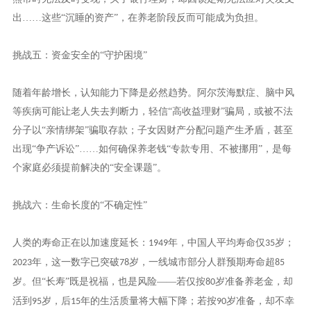
出……这些“沉睡的资产”，在养老阶段反而可能成为负担。
挑战五：资金安全的“守护困境”
随着年龄增长，认知能力下降是必然趋势。阿尔茨海默症、脑中风
等疾病可能让老人失去判断力，轻信
“高收益理财”骗局，或被不法
分子以“亲情绑架”骗取存款；子女因财产分配问题产生矛盾，甚至
出现“争产诉讼”……如何确保养老钱“专款专用、不被挪用”，是每
个家庭必须提前解决的“安全课题”。
挑战六：生命长度的“不确定性”
人类的寿命正在以加速度延长：
年，中国人平均寿命仅
岁；
1949
35
年，这一数字已突破
岁，一线城市部分人群预期寿命超
2023
78
85
岁。但“长寿”既是祝福，也是风险——若仅按
岁准备养老金，却
80
活到
岁，后
年的生活质量将大幅下降；若按
岁准备，却不幸
95
15
90