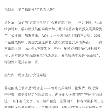
挑战三：资产稳健性的“长寿风险”
退休后，我们的
“财富再生能力”会断崖式下跌——体力下降、职场
经验过时、学习新技能的难度增加，此时若将养老钱投入高风险资
产（如股票、加密货币、
），一次波动就可能血本无归。
P2P
2008
年金融危机中，美国大量退休老人因投资雷曼兄弟债券破产，不得
不重新求职；
年
股震荡中，不少中年投资者因加杠杆炒股亏
2022
A
损，原本规划的“品质养老”化为泡影。养老钱的本质是“保命钱”，
稳健性永远排在第一位。
挑战四：现金流的“变现难题”
养老的核心需求是
“现金流”——每月的买菜钱、物业费、医疗费、
护理费，都需要稳定的现金流入。但许多人误将“资产”等同于“现金
流”：名下有几套房，但出租不稳定、空置期长；持有大量股票，但
熊市时无法及时变现；买了银行理财，却因锁定期无法应对突发支