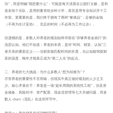
功”，而是明确“我想要什么”：可能是每天清晨在公园打太极，是和
老友组个乐队，是用积蓄资助乡村小学，甚至是用专业知识开个工
作室。更重要的是，我们终于拥有了两样“奢侈品”：足够的金钱
（不再为生计妥协）、充足的时间（不必再为工作让步）。
但遗憾的是，多数人对养老的规划始终停留在
“存够养老金就行”的
浅层认知。他们不知道：养老的本质，是对“时间、财富、认知”三
者关系的重新定义——当财富能匹配时间的长度，当认知能驾驭财
富的温度，晚年才能真正成为“第二人生”的起点。
二、养老的七大挑战：为什么多数人
“想为却难为”？
尽管养老的重要性不言而喻，但现实中真正做好规划的人少之又
少。核心矛盾在于：养老是一场
“超长周期的系统性工程”，涉及资
金储备、风险对冲、资产配置、现金流管理等七大关键问题，而多
数人
（混乱）在这些环节中。
churn