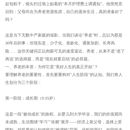
起包粽子，镜头扫过墙上贴着的“本月护理费上调通知”。他突然意
识到：父母尚在为养老资源焦虑，自己的退休生活，真的准备好了
吗？
这是当下无数中产家庭的缩影。当我们谈论
“养老”时，总以为那是
年后的事；但现实是，少子化、老龄化、通胀加剧、长寿风
30
险……这些关键词正以肉眼可见的速度逼近。养老，从来不是“老了
再说”的选择题，而是“现在就要启动”的必答题。
一、养老的本质：为何它是
“美好人生的真正开始”？
要理解养老的重要性，首先要重构对
“人生阶段”的认知。我们将人
生划分为三个阶段：
第一阶段：成长期（
岁）
0-25
这是一段
“被动成长”的旅程。从婴儿到大学毕业，我们的价值观尚
未成熟，生活围绕“学习”“依赖”展开——经济上靠父母，选择上受
限制，对世界的认知停留在“被灌输”层面。此时的我们，如同尚未