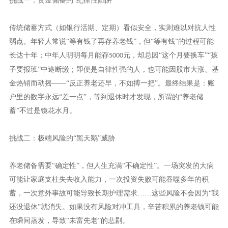
挑战一：资金储备的“纪律性陷阱”
传统储蓄方式（如银行活期、定期）看似安全，实则难以对抗人性
弱点。年轻人常说
“等有钱了再存养老钱”，但“等有钱”的过程可能
长达十年；中年人明明每月能存
元，却总因“这个月要换车”“孩
5000
子要报班”中途断缴；即便是自律性强的人，也可能因股市大涨、基
金热销而动摇——“反正养老还早，不如搏一把”。最终结果是：账
户里的数字永远“差一点”，等到退休时才发现，所谓的“养老储
蓄”不过是镜花水月。
挑战二：极端风险的“黑天鹅”威胁
养老储备需要
“确定性”，但人生充满“不确定性”。一场突发的大病
可能让家庭支柱失去收入能力，一次投资失败可能吞噬多年的积
蓄，一次意外事故可能导致长期护理需求……这些风险不会因为“我
还没退休”就消失。如果没有风险对冲工具，辛苦积累的养老钱可能
在瞬间蒸发，导致“未富先老”的悲剧。