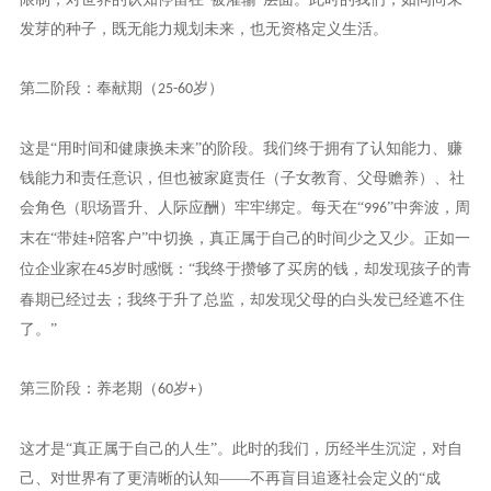
发芽的种子，既无能力规划未来，也无资格定义生活。
第二阶段：奉献期（
岁）
25-60
这是
“用时间和健康换未来”的阶段。我们终于拥有了认知能力、赚
钱能力和责任意识，但也被家庭责任（子女教育、父母赡养）、社
会角色（职场晋升、人际应酬）牢牢绑定。每天在“
”中奔波，周
996
末在“带娃
陪客户”中切换，真正属于自己的时间少之又少。正如一
+
位企业家在
岁时感慨：“我终于攒够了买房的钱，却发现孩子的青
45
春期已经过去；我终于升了总监，却发现父母的白头发已经遮不住
了。”
第三阶段：养老期（
岁
）
60
+
这才是
“真正属于自己的人生”。此时的我们，历经半生沉淀，对自
己、对世界有了更清晰的认知——不再盲目追逐社会定义的“成