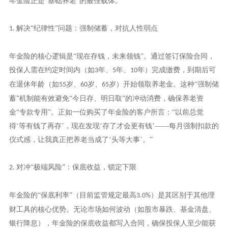
年金险正是“基础养老”的最佳载体。
解决“纪律性”问题：强制储蓄，对抗人性弱点
1.
年金险的核心逻辑是
“现在存钱，未来领钱”。通过签订保险合同，
投保人需在约定时间内（如
年、
年、
年）完成缴费，到期后可
3
5
10
在退休年龄（如
岁、
岁、
岁）开始领取养老金。这种“强制储
55
60
65
蓄”机制能有效避免“今日存、明日取”的冲动消费，确保养老资
金“专款专用”。正如一位购买了年金险的客户所言：“以前总觉
得‘等有钱了再存’，现在发现‘存了才会更有钱’——每月强制扣款的
仪式感，让我真正把养老当成了‘头等大事’。”
对冲“极端风险”：保底收益，锁定下限
2.
年金险的
“保底利率”（目前监管规定最高
）是其区别于其他理
3.0%
财工具的核心优势。无论市场如何波动（如股市暴跌、基金清盘、
银行降息），年金险的保底收益都写入合同，确保投保人至少能获