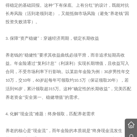
得稳定的基础回报。这种“下有保底、上有分红”的设计，既能对抗
长寿风险（活到老领到老），又能抵御市场风险（避免“养老钱”因
投资失败清零）。
保障“资产稳健”：穿越经济周期，锁定长期收益
3.
养老钱的
“稳健性”要求其收益曲线必须平滑，而非追求短期高收
益。年金险通过“复利计息”（利滚利）实现长期增值，且收益写入
合同，不受市场利率下行影响。以某款年金险为例：
岁男性年交
30
万，交
年，
岁起每年可领取约
万（保证领取
年），若
10
10
60
10.5
20
活到
岁，累计领取超
万。这种“确定性的长期收益”，完美匹配
90
315
养老资金“安全第一、稳健增值”的需求。
化解“现金流”难题：终身领取，匹配养老需求
4.
养老的核心是
“现金流”，而年金险的本质就是“终身现金流发生