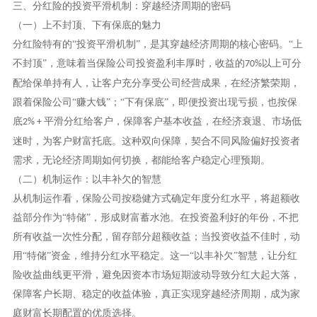
三、分红险的投资平滑机制：穿越经济周期的密码
（一）上不封顶、下有保底的魅力
分红险特有的
“投资平滑机制”，是其穿越经济周期的核心密码。“上
不封顶”，意味着当保险公司投资盈利丰厚时，收益的
以上可分
70%
配给保单持有人，让客户充分享受公司经营成果，在经济繁荣期，
跟着保险公司“赚大钱”；“下有保底”，即便投资出现亏损，也按保
底
平滑分红给客户，保障客户基本收益，在经济衰退、市场低
2% +
迷时，为客户财富托底。这种双向保障，契合不同风险偏好投资者
需求，无论经济周期如何切换，都能给客户稳定心理预期。
（二）机制运作：以丰补欠的智慧
从机制运作看，保险公司按稳健方式确定年度分红水平，将超额收
益部分作为
“特储”，形成财富蓄水池。在投资盈利好的年份，不把
所有收益一次性分配，留存部分超额收益；当投资收益不佳时，动
用“特储”资金，维持分红水平稳定。这一“以丰补欠”智慧，让分红
险收益曲线更平滑，避免因资本市场短期波动导致分红大起大落，
保障客户长期、稳定的收益体验，真正实现穿越经济周期，成为家
庭财富长期配置的优质选择。