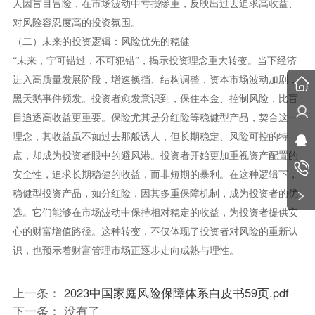
人因盲目冒险，在市场波动中亏损惨重，反映出过去追求高收益、
对风险容忍度高的投资氛围。
（二）未来的投资逻辑：风险优先的稳健
“未来，宁可错过，不可犯错”，揭示投资理念重大转变。当下经济
进入高质量发展阶段，增速换挡、结构调整，资本市场波动加剧，
黑天鹅事件频发。投资者愈发意识到，保住本金、控制风险，比盲
目追逐高收益更重要。保险尤其是分红险等稳健型产品，契合这一
理念，其收益虽不
如过去那般诱人，但长期稳定、风险可控的特
点，却成为投资者眼中的避风港。投资者开始更加重视资产配置的
安全性，追求长期稳健的收益，而非短期的暴利。在这种逻辑下，
稳健型投资产品，如分红险，因其多重保障机制，成为投资者的优
选。它们能够在市场波动中保持相对稳定的收益，为投资者提供安
心的财富增值路径。这种转变，不仅体现了投资者对风险的重新认
识，也预示着财富管理市场正逐步走向成熟与理性。
上一条：
2023中国家庭风险保障体系白皮书59页.pdf
下一条： 没有了