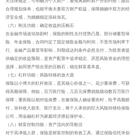
关法律规定，可明确为个人财产，避免离婚时财产分割纠纷；婚后
合理规划保单，也能平衡夫妻双方财产权益，保障婚姻中双方的经
济安全感，为婚姻稳定添砖加瓦。
（六）刚兑功能：确定收益的压舱石
在金融市场波动加剧时，保险的刚性兑付优势凸显。部分储蓄型保
险、年金保险，合同约定了固定领取金额与时间，不受市场利率下
行、金融产品暴雷等影响，到期或达到条件必然兑付，为投资者提
供确定的收益预期，是资产配置中追求稳定、厌恶风险资金的理想
选择，如同资产组合里的压舱石，稳住财富基本盘。
（七）杠杆功能：风险转移的放大器
保险以小博大的杠杆效应，是其核心价值之一。花少量保费，可获
得高额保障。例如，百万医疗险，几百元保费就能撬动数百万医疗
保障；重疾险以相对低保费，在被保险人确诊重疾时，给予高额赔
付，弥补收入损失、医疗支出，将个人承担的巨大风险转移给保险
公司，用金融杠杆为家庭经济撑起保护伞。
（八）财富控制功能：资产流向的导航仪
对于高净值人群，保险是财富控制的有效工具。通过保险信托等创