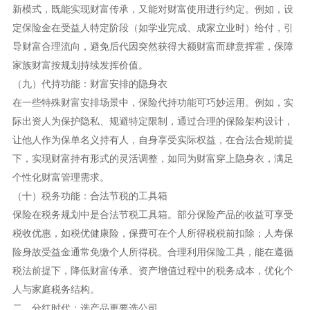
新模式，既能实现财富传承，又能对财富使用进行约定。例如，设
定保险金在受益人特定阶段（如学业完成、成家立业时）给付，引
导财富合理流向，避免后代因突然获得大额财富而肆意挥霍，保障
家族财富按规划持续发挥价值。
（九）代持功能：财富安排的隐身衣
在一些特殊财富安排场景中，保险代持功能可巧妙运用。例如，实
际出资人为保护隐私、规避特定限制，通过合理的保险架构设计，
让他人作为保单名义持有人，自身享受实际权益，在合法合规前提
下，实现财富持有形式的灵活调整，如同为财富穿上隐身衣，满足
个性化财富管理需求。
（十）税务功能：合法节税的工具箱
保险在税务规划中是合法节税工具箱。部分保险产品的收益可享受
税收优惠，如税优健康险，保费可在个人所得税税前扣除；人寿保
险身故受益金通常免缴个人所得税。合理利用保险工具，能在遵循
税法前提下，降低财富传承、资产增值过程中的税务成本，优化个
人与家庭税务结构。
二、分红时代：选产品更要选公司