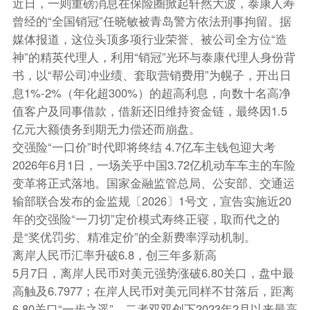
近日，一则重磅消息在保险圈掀起轩然大波，泰康人寿
曾经的“全国销冠”任晓敏被青岛警方依法刑事拘留。据
媒体报道，这位头顶多项行业荣誉、被公司全方位“造
神”的精英代理人，利用“销冠”光环与泰康代理人身份背
书，以“帮公司冲业绩、套取营销费用”为幌子，开出日
息1%-2%（年化超300%）的超高利息，向数十名高净
值客户及同事借款，借新还旧维持资金链，最终因1.5
亿元大额债务到期无力偿还而崩盘。
交强险“一口价”时代即将终结 4.7亿车主钱包迎大考
2026年6月1日，一场关乎中国3.72亿机动车车主的车险
变革将正式落地。国家金融监管总局、公安部、交通运
输部联合发布的金监规〔2026〕1号文，宣告实施近20
年的交强险“一刀切”定价模式寿终正寝，取而代之的
是“奖优罚劣、精准定价”的全新费率浮动机制。
离岸人民币汇率升破6.8，创三年多新高
5月7日，离岸人民币对美元强势涨破6.80关口，盘中最
高触及6.7977；在岸人民币对美元同样不甘落后，距离
6.80关口“一步之遥”，二者双双创下2023年2月以来最高