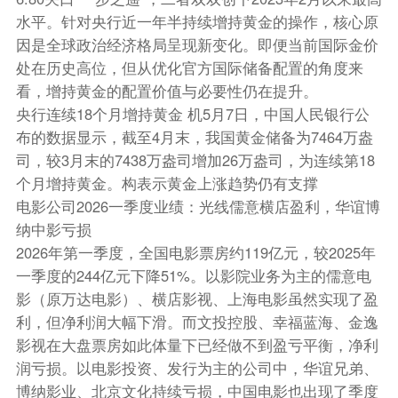
水平。针对央行近一年半持续增持黄金的操作，核心原
因是全球政治经济格局呈现新变化。即便当前国际金价
处在历史高位，但从优化官方国际储备配置的角度来
看，增持黄金的配置价值与必要性仍在提升。
央行连续18个月增持黄金 机5月7日，中国人民银行公
布的数据显示，截至4月末，我国黄金储备为7464万盎
司，较3月末的7438万盎司增加26万盎司，为连续第18
个月增持黄金。构表示黄金上涨趋势仍有支撑
电影公司2026一季度业绩：光线儒意横店盈利，华谊博
纳中影亏损
2026年第一季度，全国电影票房约119亿元，较2025年
一季度的244亿元下降51%。以影院业务为主的儒意电
影（原万达电影）、横店影视、上海电影虽然实现了盈
利，但净利润大幅下滑。而文投控股、幸福蓝海、金逸
影视在大盘票房如此体量下已经做不到盈亏平衡，净利
润亏损。以电影投资、发行为主的公司中，华谊兄弟、
博纳影业、北京文化持续亏损，中国电影也出现了季度