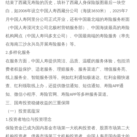
结束了西藏无寿险的历史，填补了西藏人身保险版图最后一块空
白，如
年设立中国人寿西藏分公司（海拔
米），
年
2006
3650
2025
7
月中国人寿阿里分公司正式开业，还有中国最北端的寿险服务柜面
（中国人寿漠河支公司北极村营销服务部）、中国海拔最高的寿险
机构网点（中国人寿玛多支公司）、中国最南端的寿险服务（率先
在海南三沙永兴岛开展寿险服务）等。
多样化服务
2.
在服务方面，中国人寿提供简洁、品质、温暖的服务体验，包括消
费者权益保护、适老服务、理赔服务、服务渠道广、增值服务亮、
线上服务全、智能服务强等。例如红利通知极速达、红利金额快速
查、红利领取线上办，还提供微信通知、短信通知、寿险
通
APP
知、微信小程序、寿险官网、寿险
等多种服务渠道。
APP
三、国寿投资稳健收益的三重保障
（一）投资底蕴深
投资者地位与投资理念
1.
保险资金已成为国内基金市场第一大机构投资者、股票市场第二大
机构投资者、债券市场第三大机构投资者，中国人寿是国内最大的