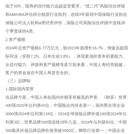
低于
，国寿的偿付能力远超监管要求。“偿二代”风险综合评级
50%
和
评估得分稳居行业前列，连续
年获得中国保险行业协会
SARMRA
9
保险公司法人机构
类经营评价，保险公司风险综合评级中连续
A
28
个季度保持
类。
A
资产规模
2.
年总资产规模
万亿元，较
年底增长
，增速远超国
2024
6.77
2023
16.7%
际同业（安联
、日本生命
），体现更强的资本积累能力。
7.2%
3.8%
从偿付能力、评级和资产规模等多方面来看，中国人寿经营稳健，
客户的资金放在中国人寿是安全的。
（三）品牌响
国际国内荣誉
1.
在品牌方面，中国人寿在国内外都享有极高的声誉。《财富》世界
强
年位列第
位，中国险企内排名第一；福布斯全球企业
500
2025
45
强
年位列第
位；
全球保险品牌价值
强
年位
2000
2024
116
2024
100
2024
列第
位；世界品牌
强连续
年入选，
年位列第
位；中国
3
500
18
2024
85
最具价值品牌品牌价值突破
亿，蝉联行业第一；中国企业
500
5000