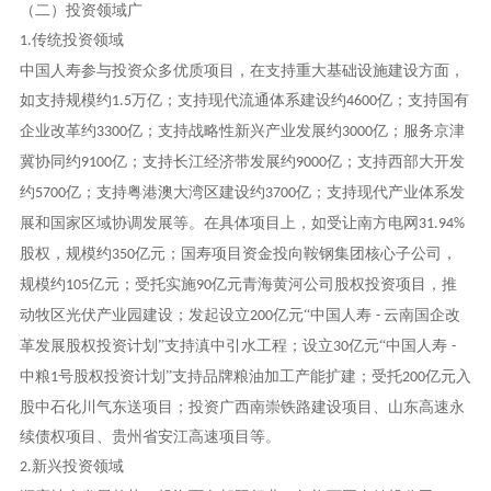
（二）投资领域广
传统投资领域
1.
中国人寿参与投资众多优质项目，在支持重大基础设施建设方面，
如支持规模约
万亿；支持现代流通体系建设约
亿；支持国有
1.5
4600
企业改革约
亿；支持战略性新兴产业发展约
亿；服务京津
3300
3000
冀协同约
亿；支持长江经济带发展约
亿；支持西部大开发
9100
9000
约
亿；支持粤港澳大湾区建设约
亿；支持现代产业体系发
5700
3700
展和国家区域协调发展等。在具体项目上，如受让南方电网
31.94%
股权，规模约
亿元；国寿项目资金投向鞍钢集团核心子公司，
350
规模约
亿元；受托实施
亿元青海黄河公司股权投资项目，推
105
90
动牧区光伏产业园建设；发起设立
亿元“中国人寿
云南国企改
200
-
革发展股权投资计划”支持滇中引水工程；设立
亿元“中国人寿
30
-
中粮
号股权投资计划”支持品牌粮油加工产能扩建；受托
亿元入
1
200
股中石化川气东送项目；投资广西南崇铁路建设项目、山东高速永
续债权项目、贵州省安江高速项目等。
新兴投资领域
2.