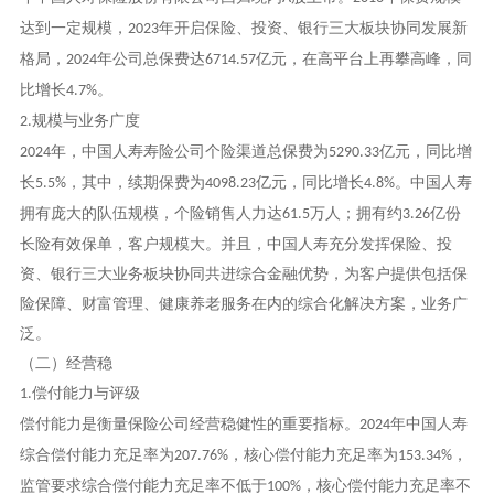
达到一定规模，
年开启保险、投资、银行三大板块协同发展新
2023
格局，
年公司总保费达
亿元，在高平台上再攀高峰，同
2024
6714.57
比增长
。
4.7%
规模与业务广度
2.
年，中国人寿寿险公司个险渠道总保费为
亿元，同比增
2024
5290.33
长
，其中，续期保费为
亿元，同比增长
。中国人寿
5.5%
4098.23
4.8%
拥有庞大的队伍规模，个险销售人力达
万人；拥有约
亿份
61.5
3.26
长险有效保单，客户规模大。并且，中国人寿充分发挥保险、投
资、银行三大业务板块协同共进综合金融优势，为客户提供包括保
险保障、财富管理、健康养老服务在内的综合化解决方案，业务广
泛。
（二）经营稳
偿付能力与评级
1.
偿付能力是衡量保险公司经营稳健性的重要指标。
年中国人寿
2024
综合偿付能力充足率为
，核心偿付能力充足率为
，
207.76%
153.34%
监管要求综合偿付能力充足率不低于
，核心偿付能力充足率不
100%