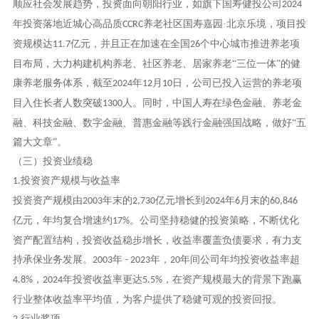
顺应社会发展趋势，投资面向朝阳行业，如旗下国寿健投公司
2024
年投资落地近城心高品质
养老社区国寿嘉园·北京乐境，项目投
CCRC
资规模达
亿元，并且正在加速在全国
个中心城市推进养老项
11.7
26
目布局，大力构建机构养老、社区养老、居家养老“三位一体”的健
康养老服务体系，截至
年
月
日，公司已投入运营的养老项
2024
12
10
目入住长者人数突破
人。同时，中国人寿在绿色金融、养老金
1300
融、科技金融、数字金融、普惠金融等践行金融强国战略，做好“五
篇大文章”。
（三）投资业绩稳
投资资产规模与收益率
1.
投资资产规模由
年末的
亿元增长到
年
月末的
2003
2,730
2024
6
60,846
亿元，年均复合增速约
。公司坚持稳健的投资策略，不断优化
17%
资产配置结构，投资收益稳步增长，收益率覆盖负债要求，有力支
持承保业务发展。
年
年，
年间公司年均投资收益率超
2003
- 2023
20
，
年投资收益率更达
，在资产规模最大的背景下跑赢
4.8%
2024
5.5%
行业整体收益率平均值，为客户提供了稳健可观的投资回报。
行业奖项