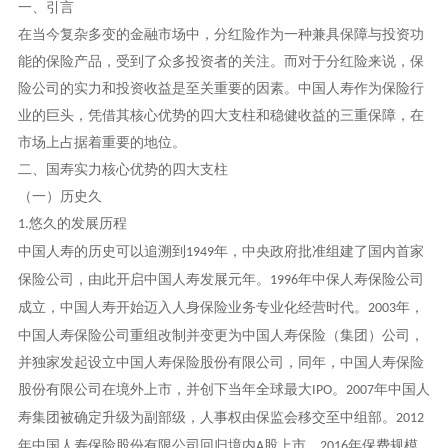
一、引言
在当今复杂多变的金融市场中，分红险作为一种兼具保障与投资功
能的保险产品，受到了众多投资者的关注。而对于分红险来说，保
险公司的实力和投资收益是至关重要的因素。中国人寿作为保险行
业的巨头，凭借其核心优势的四大支柱和稳健收益的三重保障，在
市场上占据着重要的地位。
二、国寿实力核心优势的四大支柱
（一）历史久
悠久的发展历程
1.
中国人寿的历史可以追溯到
年，中央政府批准组建了国内首家
1949
保险公司，由此开启中国人寿发展元年。
年中保人寿保险公司
1996
成立，中国人寿开始迈入人身保险业务专业化经营时代。
年，
2003
中国人寿保险公司重组改制并变更为中国人寿保险（集团）公司，
并独家发起设立中国人寿保险股份有限公司，同年，中国人寿保险
股份有限公司在境外上市，并创下当年全球最大
。
年中国人
IPO
2007
寿集团被确定升级为副部级，人事权由保监会移交至中组部。
2012
年中国人寿保险股份有限公司回归境内
股上市。
年保费规模
A
2016