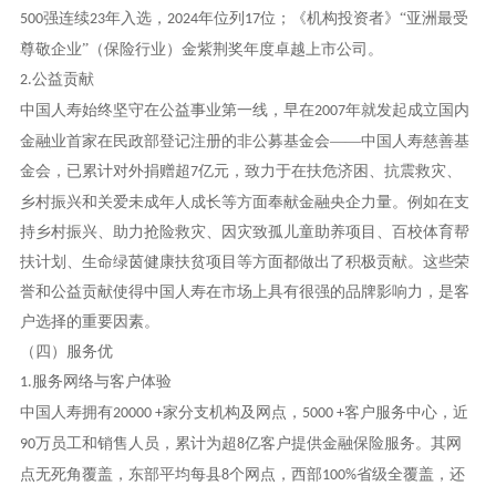
强连续
年入选，
年位列
位；《机构投资者》“亚洲最受
500
23
2024
17
尊敬企业”（保险行业）金紫荆奖年度卓越上市公司。
公益贡献
2.
中国人寿始终坚守在公益事业第一线，早在
年就发起成立国内
2007
金融业首家在民政部登记注册的非公募基金会——中国人寿慈善基
金会，已累计对外捐赠超
亿元，致力于在扶危济困、抗震救灾、
7
乡村振兴和关爱未成年人成长等方面奉献金融央企力量。例如在支
持乡村振兴、助力抢险救灾、因灾致孤儿童助养项目、百校体育帮
扶计划、生命绿茵健康扶贫项目等方面都做出了积极贡献。这些荣
誉和公益贡献使得中国人寿在市场上具有很强的品牌影响力，是客
户选择的重要因素。
（四）服务优
服务网络与客户体验
1.
中国人寿拥有
家分支机构及网点，
客户服务中心，近
20000 +
5000 +
万员工和销售人员，累计为超
亿客户提供金融保险服务。其网
90
8
点无死角覆盖，东部平均每县
个网点，西部
省级全覆盖，还
8
100%